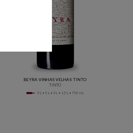
BEYRA VINHAS VELHAS TINTO
TINTO
9 L
5 L
3 L
1.5 L
750 mL