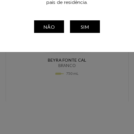
país de residência.
NÃO
SIM
BEYRA FONTE CAL
BRANCO
750 mL