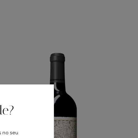
de?
s no seu