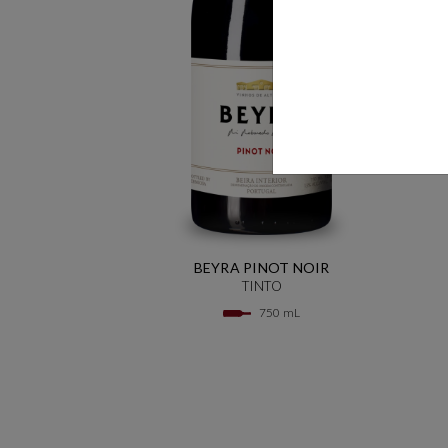
BEYRA PINOT NOIR
TINTO
750 mL